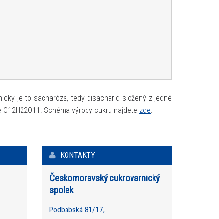
micky je to sacharóza, tedy disacharid složený z jedné
y je C12H22O11. Schéma výroby cukru najdete
zde
.
KONTAKTY
Českomoravský cukrovarnický
spolek
Podbabská 81/17,