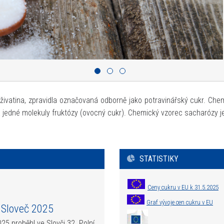
poživatina, zpravidla označovaná odborně jako potravinářský cukr. Che
 a jedné molekuly fruktózy (ovocný cukr). Chemický vzorec sacharóz
STATISTIKY
Ceny cukru v EU k 31.5.2025
Graf vývoje cen cukru v EU
- Sloveč 2025
025 proběhl ve Slovči 32. Polní