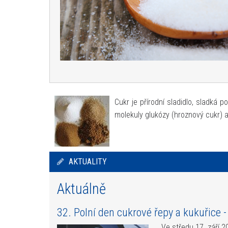
Cukr je přírodní sladidlo, sladká 
molekuly glukózy (hroznový cukr)
AKTUALITY
Aktuálně
32. Polní den cukrové řepy a kukuřice 
Ve středu 17. září 2