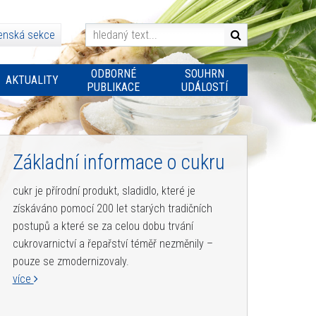
enská sekce
ODBORNÉ
SOUHRN
AKTUALITY
PUBLIKACE
UDÁLOSTÍ
Základní informace o cukru
cukr je přírodní produkt, sladidlo, které je
získáváno pomocí 200 let starých tradičních
postupů a které se za celou dobu trvání
cukrovarnictví a řepařství téměř nezměnily –
pouze se zmodernizovaly.
více