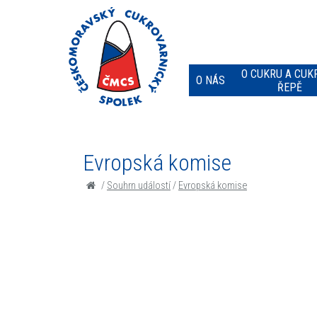
O CUKRU A CUK
O NÁS
ŘEPĚ
Evropská komise
/
Souhrn událostí
/
Evropská komise