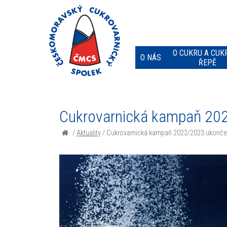
O CUKRU A CUK
O NÁS
ŘEPĚ
Cukrovarnická kampaň 20
/
Aktuality
/
Cukrovarnická kampaň 2022/2023 ukonč