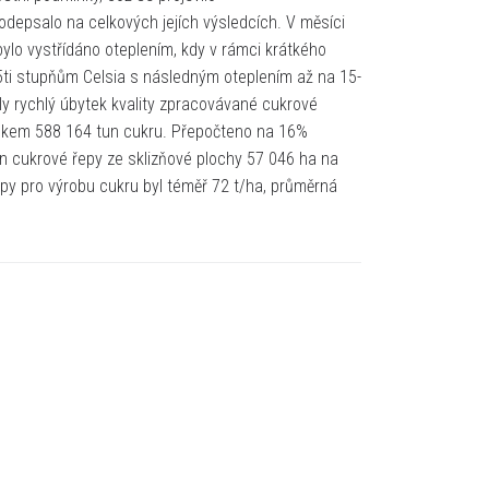
odepsalo na celkových jejích výsledcích. V měsíci
bylo vystřídáno oteplením, kdy v rámci krátkého
15ti stupňům Celsia s následným oteplením až na 15-
ily rychlý úbytek kvality zpracovávané cukrové
elkem 588 164 tun cukru. Přepočteno na 16%
n cukrové řepy ze sklizňové plochy 57 046 ha na
py pro výrobu cukru byl téměř 72 t/ha, průměrná