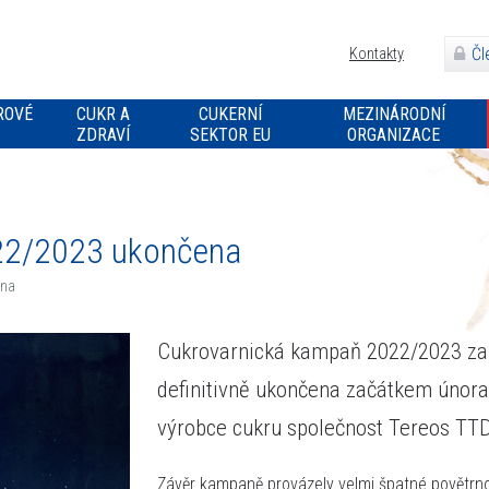
Čl
Kontakty
ROVÉ
CUKR A
CUKERNÍ
MEZINÁRODNÍ
ZDRAVÍ
SEKTOR EU
ORGANIZACE
22/2023 ukončena
ena
Cukrovarnická kampaň 2022/2023 zah
definitivně ukončena začátkem února
výrobce cukru společnost Tereos TTD,
Závěr kampaně provázely velmi špatné povětrnos