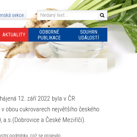
enská sekce
ODBORNÉ
SOUHRN
AKTUALITY
PUBLIKACE
UDÁLOSTÍ
ájená 12. září 2022 byla v ČR
 v obou cukrovarech největšího českého
 a.s.(Dobrovice a České Meziříčí).
tní podmínky, což se projevilo