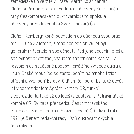
zemědělské univerzitě v Praze. Martin Kolář nahradí
Oldřicha Reinbergra také ve funkci předsedy Koordinační
rady Českomoravského cukrovarnického spolku a
předsedy představenstva Svazu lihovarů ČR.
Oldřich Reinbergr končí odchodem do důchodu svou práci
pro TTD po 32 letech, z toho posledních 26 let byl
generálním ředitelem společnosti. Pod jeho vedením prošla
společnost privatizací, vstupem zahraničního kapitálu a
rozvojem do současné podoby největšího výrobce cukru a
lihu v České republice se zastoupením na mnoha trzích
střední a východní Evropy. Oldřich Reinbergr byl také devět
let viceprezidentem Agrární komory ČR, funkci
viceprezidenta také až do letoška zastával v Potravinářské
komoře ČR. Byl také předsedou Českomoravského
cukrovarnického spolku a Svazu lihovarů ČR. Již od roku
1991 je členem redakční rady Listů cukrovarnických a
řepařských.