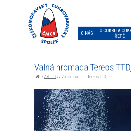
O CUKRU A CUK
O NÁS
ŘEPĚ
Valná hromada Tereos TTD,
/
Aktuality
/
Valná hromada Tereos TTD, a.s.