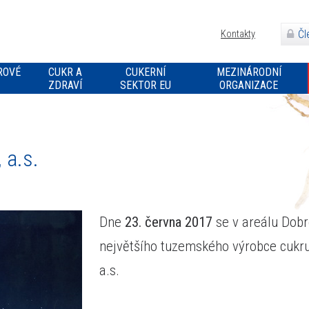
Čl
Kontakty
ROVÉ
CUKR A
CUKERNÍ
MEZINÁRODNÍ
ZDRAVÍ
SEKTOR EU
ORGANIZACE
 a.s.
Dne
23. června 2017
se v areálu Dob
největšího tuzemského výrobce cukru 
a.s.