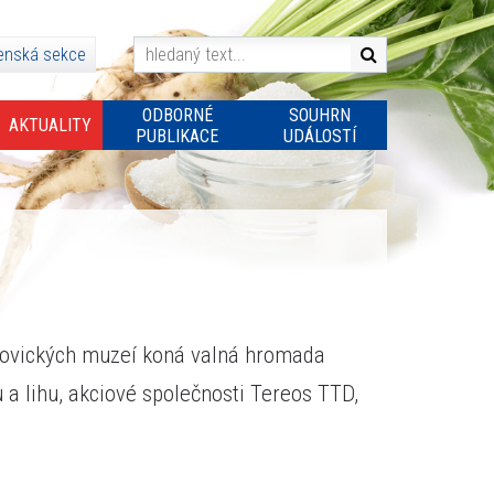
enská sekce
ODBORNÉ
SOUHRN
AKTUALITY
PUBLIKACE
UDÁLOSTÍ
rovických muzeí koná valná hromada
a lihu, akciové společnosti Tereos TTD,